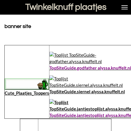
Twinkelknuff plaatjes
Ga
direct
naar
de
banner site
hoofdinhoud
TopSiteGuide.godfather alyssa.knuffelt.n
TopSiteGuide.siernel alyssa.knuffelt.nl
Cute_Plaatjes_Toppers
TopSiteGuide.jantjestoplijst alyssa.knuffe