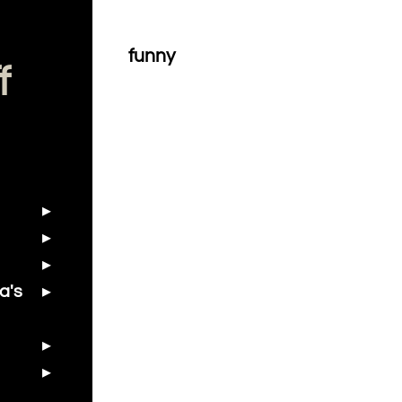
funny
f
a's