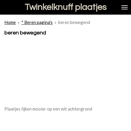
Twinkelknuff plaatjes
Ga
direct
naar
Home
»
* Beren pagina's
»
beren bewegend
de
hoofdinhoud
beren bewegend
Plaatjes lijken mooier op een wit achtergrond