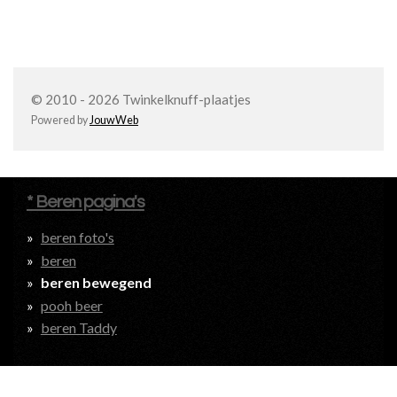
© 2010 - 2026 Twinkelknuff-plaatjes
Powered by
JouwWeb
* Beren pagina's
beren foto's
beren
beren bewegend
pooh beer
beren Taddy