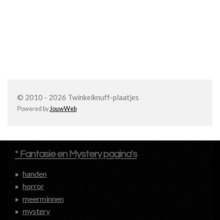
© 2010 - 2026 Twinkelknuff-plaatjes
Powered by
JouwWeb
* Fantasie en Mystery pagina's
handen
horror
meerminnen
mystery