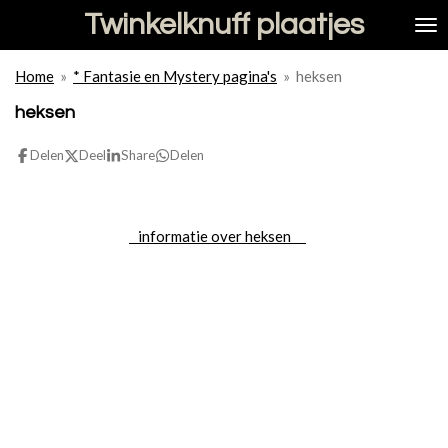
Twinkelknuff plaatjes
Ga
direct
naar
Home
»
* Fantasie en Mystery pagina's
»
heksen
de
hoofdinhoud
heksen
Delen
Deel
Share
Delen
informatie over heksen