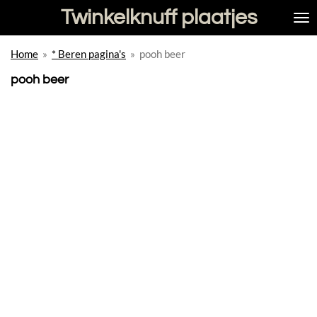
Twinkelknuff plaatjes
Ga
direct
naar
Home
»
* Beren pagina's
»
pooh beer
de
hoofdinhoud
pooh beer