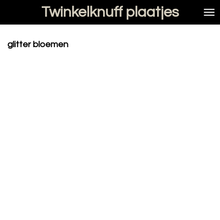
Twinkelknuff plaatjes
Ga
direct
naar
de
glitter bloemen
hoofdinhoud