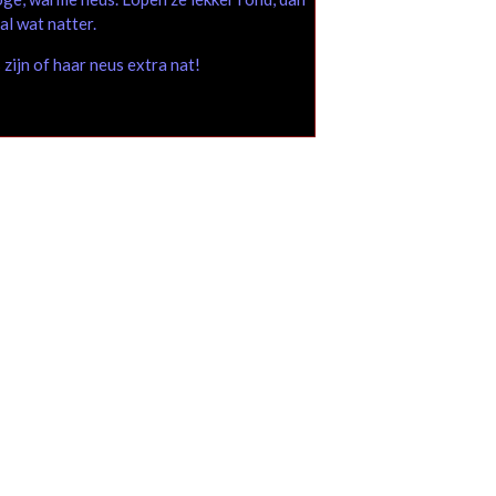
al wat natter.
 zijn of haar neus extra nat!
at die massage geeft