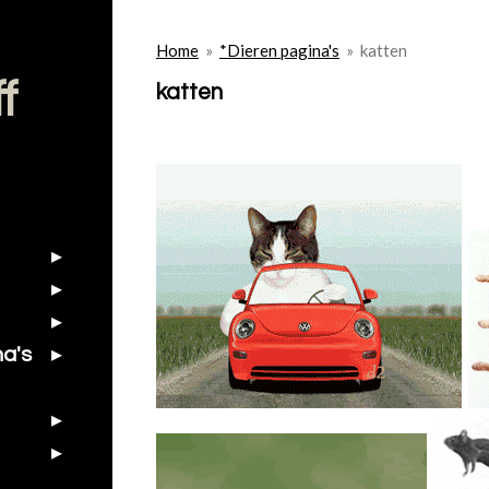
Home
»
*Dieren pagina's
»
katten
f
katten
na's