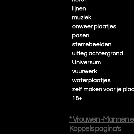
lijnen
muziek
onweer plaatjes
pasen
sterrebeelden
uitleg achtergrond
Universum
vuurwerk
waterplaatjes
zelf maken voor je pla
18+
* Vrouwen -Mannen 
Koppels pagina's