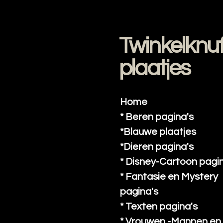
Ga
direct
naar
Twinkelknuf
de
hoofdinhoud
plaatjes
Home
* Beren pagina's
*Blauwe plaatjes
*Dieren pagina's
* Disney-Cartoon pagi
* Fantasie en Mystery
pagina's
* Texten pagina's
* Vrouwen -Mannen en