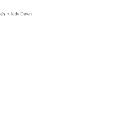
a's
»
lady Dawn