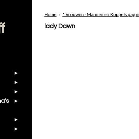
Home
»
* Vrouwen -Mannen en Koppels pagin
f
lady Dawn
na's