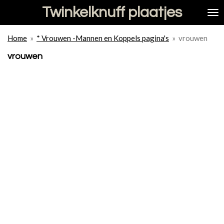
Twinkelknuff plaatjes
Ga
direct
naar
Home
»
* Vrouwen -Mannen en Koppels pagina's
»
vrouwen
de
hoofdinhoud
vrouwen