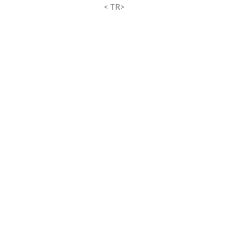
< TR>