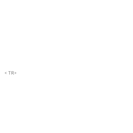
< TR>